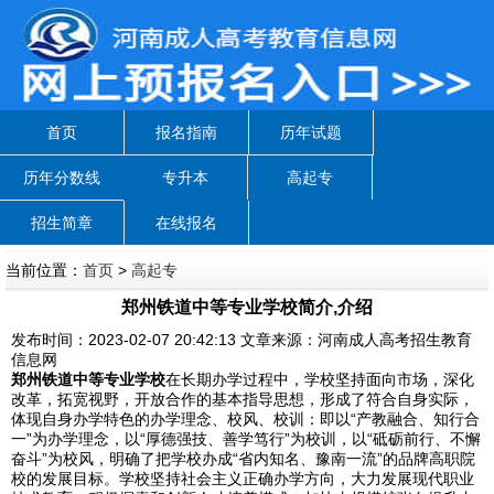
首页
报名指南
历年试题
历年分数线
专升本
高起专
招生简章
在线报名
当前位置：
首页
>
高起专
郑州铁道中等专业学校简介,介绍
发布时间：2023-02-07 20:42:13 文章来源：河南成人高考招生教育
信息网
郑州铁道中等专业学校
在长期办学过程中，学校坚持面向市场，深化
改革，拓宽视野，开放合作的基本指导思想，形成了符合自身实际，
体现自身办学特色的办学理念、校风、校训：即以“产教融合、知行合
一”为办学理念，以“厚德强技、善学笃行”为校训，以“砥砺前行、不懈
奋斗”为校风，明确了把学校办成“省内知名、豫南一流”的品牌高职院
校的发展目标。学校坚持社会主义正确办学方向，大力发展现代职业