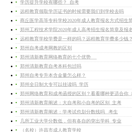
学历提升学校有哪些？_自考
远程教育领取学历证书的时候需要我们到学校去吗
商丘医学高等专科学校2020年成人教育报名方式招生
郑州工程技术学院2020年成人高考招生报名简章及报
远程教育学校学费是一样的吗？远程教育学费多少钱
郑州自考成考网教的区别
郑州清新教育网络教育的七个优势
郑州清新教育自考本科包过吗
郑州自考专升本含金量怎么样？
郑州全日制大专可以挂读吗_学历
郑州网络教育和成考函授的区别？看看哪种更适合你_
郑州清新教育阐述：大自考和小自考的区别_主考
郑州清新教育阐述：学考试也划分数线吗 _考生
几所工业大学分数低，但有各自的突出学科_专业
（名校）许昌市成人教育学校