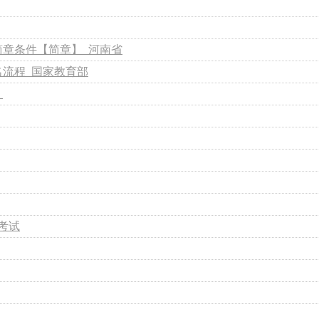
简章条件【简章】_河南省
名流程_国家教育部
？
考试